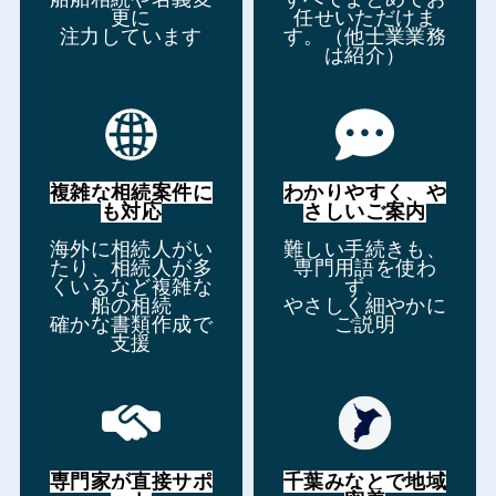
更に
任せいただけま
注力しています
す。（他士業業務
は紹介）
複雑な相続案件に
わかりやすく、や
も対応
さしいご案内
海外に相続人がい
難しい手続きも、
たり、相続人が多
専門用語を使わ
くいるなど複雑な
ず、
船の相続
やさしく細やかに
確かな書類作成で
ご説明
支援
専門家が直接サポ
千葉みなとで地域