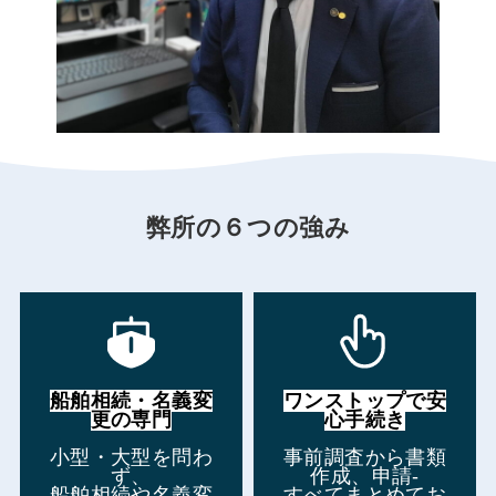
弊所の６つの強み
船舶相続・名義変
ワンストップで安
更の専門
心手続き
小型・大型を問わ
事前調査から書類
ず、
作成、申請-
船舶相続や名義変
すべてまとめてお