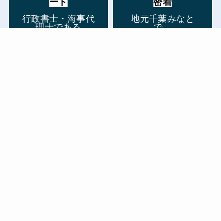
ート
密着
行政書士・海事代
地元千葉みなと
理士である
で、
代表の二藤が
皆さまの“安心”を
最初から最後まで
しっかり支援
丁寧に対応
（県内・外の対応
メニュー
HOME
BLOG
プライバシーポリシー
も可能）
海事の手続き・書類作成のご相談はこ
ちらから